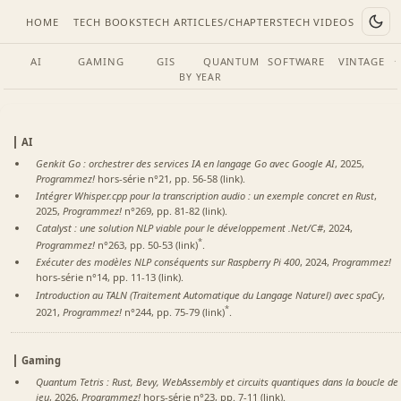
HOME
TECH BOOKS
TECH ARTICLES/CHAPTERS
TECH VIDEOS
AI
GAMING
GIS
QUANTUM
SOFTWARE
VINTAGE
·
BY YEAR
AI
Genkit Go : orchestrer des services IA en langage Go avec Google AI
, 2025,
Programmez!
hors-série n°21, pp. 56-58 (
link
).
Intégrer Whisper.cpp pour la transcription audio : un exemple concret en Rust
,
2025,
Programmez!
n°269, pp. 81-82 (
link
).
Catalyst : une solution NLP viable pour le développement .Net/C#
, 2024,
*
Programmez!
n°263, pp. 50-53 (
link
)
.
Exécuter des modèles NLP conséquents sur Raspberry Pi 400
, 2024,
Programmez!
hors-série n°14, pp. 11-13 (
link
).
Introduction au TALN (Traitement Automatique du Langage Naturel) avec spaCy
,
*
2021,
Programmez!
n°244, pp. 75-79 (
link
)
.
Gaming
Quantum Tetris : Rust, Bevy, WebAssembly et circuits quantiques dans la boucle de
jeu
, 2026,
Programmez!
hors-série n°23, pp. 7-11 (
link
).