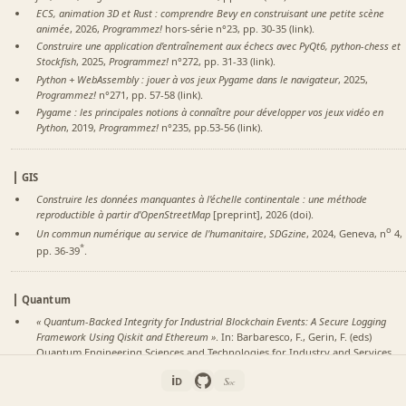
ECS, animation 3D et Rust : comprendre Bevy en construisant une petite scène
animée
, 2026,
Programmez!
hors-série n°23, pp. 30-35 (
link
).
Construire une application d'entraînement aux échecs avec PyQt6, python-chess et
Stockfish
, 2025,
Programmez!
n°272, pp. 31-33 (
link
).
Python + WebAssembly : jouer à vos jeux Pygame dans le navigateur
, 2025,
Programmez!
n°271, pp. 57-58 (
link
).
Pygame : les principales notions à connaître pour développer vos jeux vidéo en
Python
, 2019,
Programmez!
n°235, pp.53-56 (
link
).
GIS
Construire les données manquantes à l'échelle continentale : une méthode
reproductible à partir d'OpenStreetMap
[preprint], 2026 (
doi
).
o
Un commun numérique au service de l'humanitaire
,
SDGzine
, 2024, Geneva, n
4,
*
pp. 36-39
.
Quantum
« Quantum-Backed Integrity for Industrial Blockchain Events: A Secure Logging
Framework Using Qiskit and Ethereum »
. In: Barbaresco, F., Gerin, F. (eds)
Quantum Engineering Sciences and Technologies for Industry and Services.
QUEST-IS 2025. Communications in Computer and Information Science, vol
i
D
S
2744, pp. 346-351. Springer, Cham, 2026 (
doi
).
en
oc
À la recherche du bitstring dominant : plongée dans le concept de peaked qubit
,